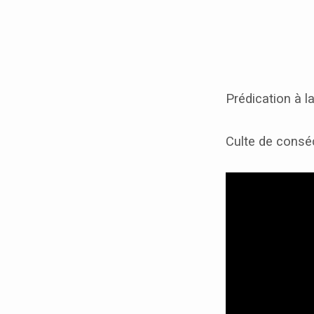
« Pasteur,
un
Prédication à 
job
Culte de conséc
de
rêve »