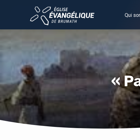
Qui s
« P