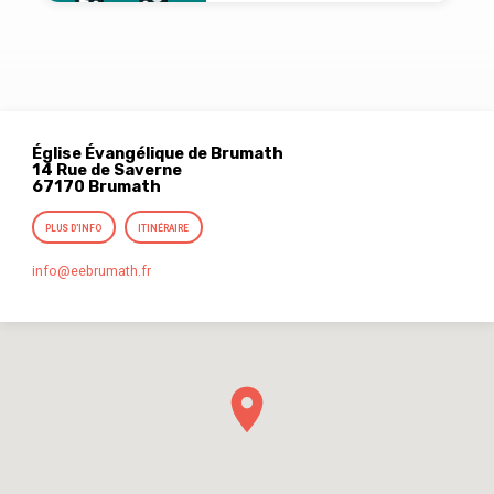
Église Évangélique de Brumath
14 Rue de Saverne
67170 Brumath
PLUS D’INFO
ITINÉRAIRE
info​@eebrumath.fr