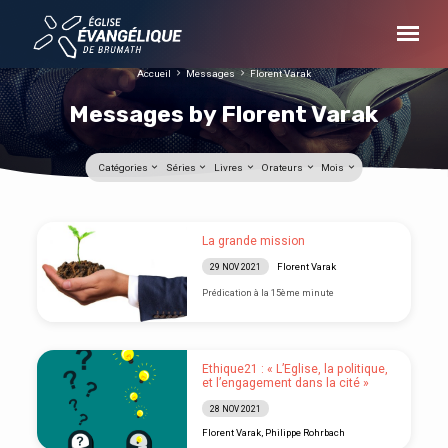
Accueil
Messages
Florent Varak
Messages by Florent Varak
Catégories
Séries
Livres
Orateurs
Mois
Messages
La grande mission
by
Florent Varak
29 NOV 2021
Florent
Prédication à la 15ème minute
Varak
Ethique21 : « L’Eglise, la politique,
et l’engagement dans la cité »
28 NOV 2021
Florent Varak
,
Philippe Rohrbach